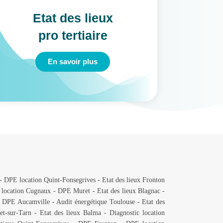
Etat des lieux
Eta
pro tertiaire
les 
En savoir plus
-
DPE location Quint-Fonsegrives
-
Etat des lieux Fronton
location Cugnaux
-
DPE Muret
-
Etat des lieux Blagnac
-
-
DPE Aucamville
-
Audit énergétique Toulouse
-
Etat des
t-sur-Tarn
-
Etat des lieux Balma
-
Diagnostic location