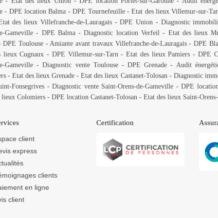
e
-
Etat des lieux Union
-
DPE location Portet-sur-Garonne
-
Audit énergé
e
-
DPE location Balma
-
DPE Tournefeuille
-
Etat des lieux Villemur-sur-Ta
Etat des lieux Villefranche-de-Lauragais
-
DPE Union
-
Diagnostic immobili
e-Gameville
-
DPE Balma
-
Diagnostic location Verfeil
-
Etat des lieux M
-
DPE Toulouse
-
Amiante avant travaux Villefranche-de-Lauragais
-
DPE Bla
s lieux Cugnaux
-
DPE Villemur-sur-Tarn
-
Etat des lieux Pamiers
-
DPE Ca
e-Gameville
-
Diagnostic vente Toulouse
-
DPE Grenade
-
Audit énergéti
rs
-
Etat des lieux Grenade
-
Etat des lieux Castanet-Tolosan
-
Diagnostic immo
uint-Fonsegrives
-
Diagnostic vente Saint-Orens-de-Gameville
-
DPE location
s lieux Colomiers
-
DPE location Castanet-Tolosan
-
Etat des lieux Saint-Orens
rvices
Certification
Assur
pace client
evis express
tualités
émoignages clients
aiement en ligne
is client