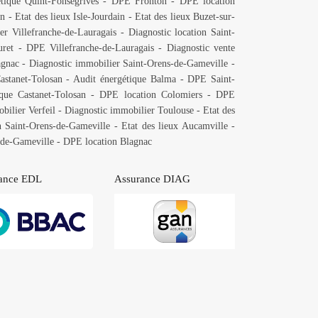
tique Quint-Fonsegrives
-
DPE Fronton
-
DPE location
rn
-
Etat des lieux Isle-Jourdain
-
Etat des lieux Buzet-sur-
er Villefranche-de-Lauragais
-
Diagnostic location Saint-
uret
-
DPE Villefranche-de-Lauragais
-
Diagnostic vente
gnac
-
Diagnostic immobilier Saint-Orens-de-Gameville
-
stanet-Tolosan
-
Audit énergétique Balma
-
DPE Saint-
que Castanet-Tolosan
-
DPE location Colomiers
-
DPE
bilier Verfeil
-
Diagnostic immobilier Toulouse
-
Etat des
 Saint-Orens-de-Gameville
-
Etat des lieux Aucamville
-
-de-Gameville
-
DPE location Blagnac
ance EDL
Assurance DIAG