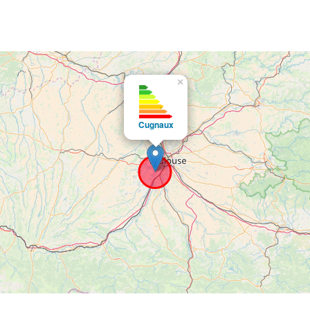
×
Cugnaux