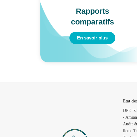
ux
Rapports
comparatifs
En savoir plus
Etat de
DPE Isl
-
Amiant
Audit é
lieux T