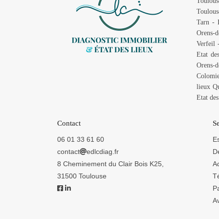
Toulous
Toulous
Tarn
-
Orens-d
Verfeil
Etat de
Orens-d
Colomie
lieux Q
Etat de
Contact
Se
06 01 33 61 60
Es
contact
edlcdiag.fr
D
8 Cheminement du Clair Bois K25,
Ac
31500 Toulouse
T
P
Av