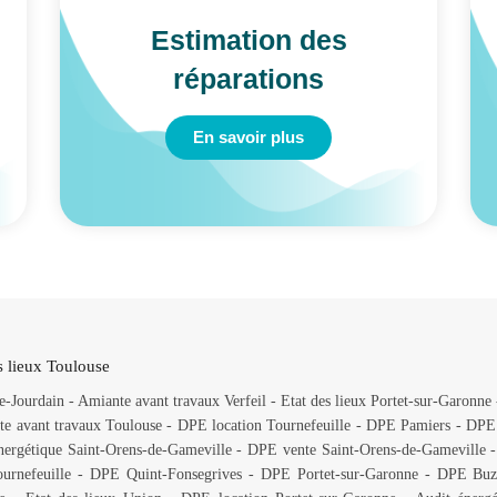
Estimation des
réparations
En savoir plus
s lieux Toulouse
e-Jourdain
-
Amiante avant travaux Verfeil
-
Etat des lieux Portet-sur-Garonne
e avant travaux Toulouse
-
DPE location Tournefeuille
-
DPE Pamiers
-
DPE 
nergétique Saint-Orens-de-Gameville
-
DPE vente Saint-Orens-de-Gameville
ournefeuille
-
DPE Quint-Fonsegrives
-
DPE Portet-sur-Garonne
-
DPE Buze