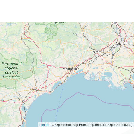
Leaflet
| © Openstreetmap France | {attribution.OpenStreetMap}