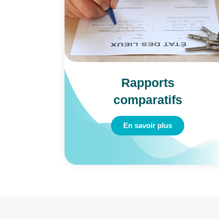
ux
Rapports
comparatifs
En savoir plus