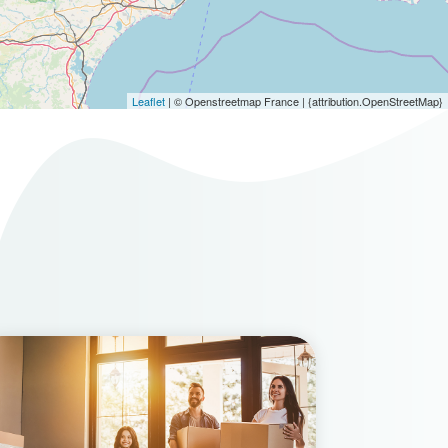
Leaflet
| © Openstreetmap France | {attribution.OpenStreetMap}