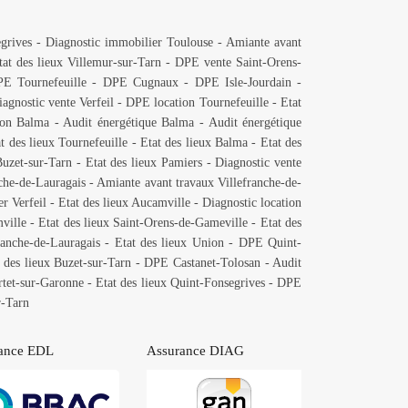
grives
-
Diagnostic immobilier Toulouse
-
Amiante avant
tat des lieux Villemur-sur-Tarn
-
DPE vente Saint-Orens-
E Tournefeuille
-
DPE Cugnaux
-
DPE Isle-Jourdain
-
agnostic vente Verfeil
-
DPE location Tournefeuille
-
Etat
ion Balma
-
Audit énergétique Balma
-
Audit énergétique
t des lieux Tournefeuille
-
Etat des lieux Balma
-
Etat des
uzet-sur-Tarn
-
Etat des lieux Pamiers
-
Diagnostic vente
che-de-Lauragais
-
Amiante avant travaux Villefranche-de-
r Verfeil
-
Etat des lieux Aucamville
-
Diagnostic location
ville
-
Etat des lieux Saint-Orens-de-Gameville
-
Etat des
ranche-de-Lauragais
-
Etat des lieux Union
-
DPE Quint-
 des lieux Buzet-sur-Tarn
-
DPE Castanet-Tolosan
-
Audit
tet-sur-Garonne
-
Etat des lieux Quint-Fonsegrives
-
DPE
r-Tarn
ance EDL
Assurance DIAG