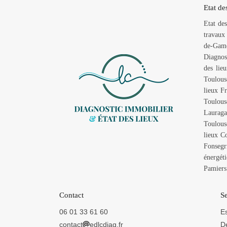
Etat de
Etat de
travaux
de-Game
Diagnos
des lie
Toulous
lieux F
Toulous
Lauraga
Toulous
lieux C
Fonsegr
énergét
Pamiers
Contact
Se
06 01 33 61 60
Es
contact
edlcdiag.fr
D