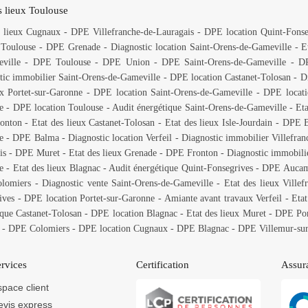
s lieux Toulouse
s lieux Cugnaux
-
DPE Villefranche-de-Lauragais
-
DPE location Quint-Fonse
 Toulouse
-
DPE Grenade
-
Diagnostic location Saint-Orens-de-Gameville
-
E
ville
-
DPE Toulouse
-
DPE Union
-
DPE Saint-Orens-de-Gameville
-
DP
tic immobilier Saint-Orens-de-Gameville
-
DPE location Castanet-Tolosan
-
Di
ux Portet-sur-Garonne
-
DPE location Saint-Orens-de-Gameville
-
DPE locat
e
-
DPE location Toulouse
-
Audit énergétique Saint-Orens-de-Gameville
-
Eta
ronton
-
Etat des lieux Castanet-Tolosan
-
Etat des lieux Isle-Jourdain
-
DPE B
e
-
DPE Balma
-
Diagnostic location Verfeil
-
Diagnostic immobilier Villefran
is
-
DPE Muret
-
Etat des lieux Grenade
-
DPE Fronton
-
Diagnostic immobilie
e
-
Etat des lieux Blagnac
-
Audit énergétique Quint-Fonsegrives
-
DPE Aucam
olomiers
-
Diagnostic vente Saint-Orens-de-Gameville
-
Etat des lieux Villef
ives
-
DPE location Portet-sur-Garonne
-
Amiante avant travaux Verfeil
-
Etat
ique Castanet-Tolosan
-
DPE location Blagnac
-
Etat des lieux Muret
-
DPE Por
-
DPE Colomiers
-
DPE location Cugnaux
-
DPE Blagnac
-
DPE Villemur-su
rvices
Certification
Assur
pace client
evis express