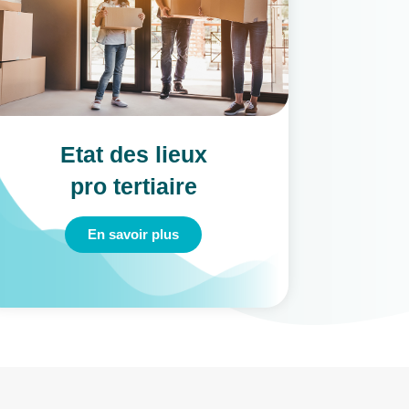
Etat des lieux
Eta
pro tertiaire
les 
En savoir plus